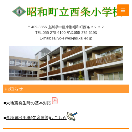
〒409-3866 山梨県中巨摩郡昭和町西条２２２２
TEL:055-275-6100 FAX:055-275-6193
E-mail:
saijyo-e@es-jhs.kai.ed.jp
お知らせ
大地震発生時の基本対応
各種届出用紙(欠席届等)はこちら